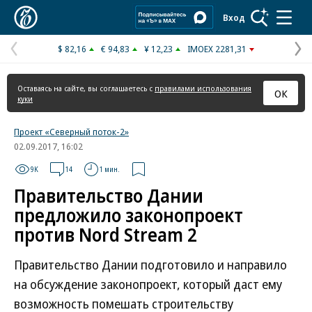
Коммерсантъ
Вход
$ 82,16
€ 94,83
¥ 12,23
IMOEX 2281,31
Предыдущая
С
страница
с
Оставаясь на сайте, вы соглашаетесь с
правилами использования
ОК
куки
Проект «Северный поток-2»
02.09.2017, 16:02
9K
14
1 мин.
Правительство Дании
предложило законопроект
против Nord Stream 2
Правительство Дании подготовило и направило
на обсуждение законопроект, который даст ему
возможность помешать строительству