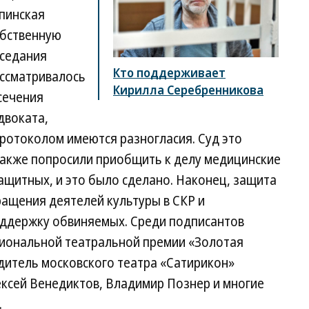
рпинская
обственную
аседания
Кто поддерживает
ассматривалось
Кирилла Серебренникова
сечения
двоката,
ротоколом имеются разногласия. Суд это
также попросили приобщить к делу медицинские
ащитных, и это было сделано. Наконец, защита
ащения деятелей культуры в СКР и
оддержку обвиняемых. Среди подписантов
циональной театральной премии «Золотая
дитель московского театра «Сатирикон»
ексей Венедиктов, Владимир Познер и многие
.