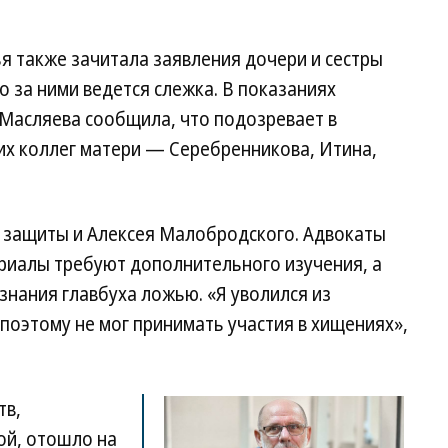
ья также зачитала заявления дочери и сестры
 за ними ведется слежка. В показаниях
 Масляева сообщила, что подозревает в
х коллег матери — Серебренникова, Итина,
 защиты и Алексея Малобродского. Адвокаты
риалы требуют дополнительного изучения, а
нания главбуха ложью. «Я уволился из
 поэтому не мог принимать участия в хищениях»,
тв,
ой, отошло на