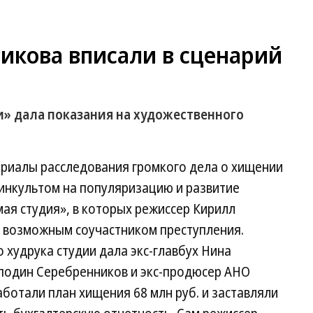
икова вписали в сценарий
» дала показания на художественного
риалы расследования громкого дела о хищении
нкультом на популяризацию и развитие
ая студия», в которых режиссер Кирилл
 возможным соучастником преступления.
 худрука студии дала экс-главбух Нина
сподин Серебренников и экс-продюсер АНО
отали план хищения 68 млн руб. и заставляли