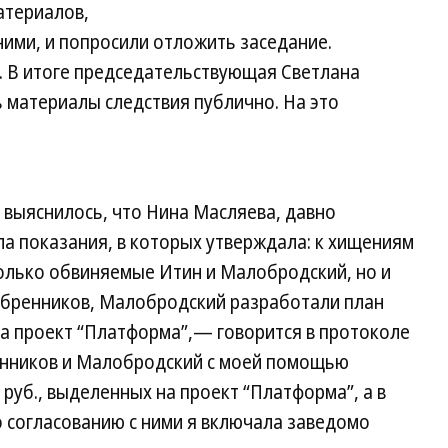
атериалов,
ними, и попросили отложить заседание.
. В итоге председательствующая Светлана
 материалы следствия публично. На это
 выяснилось, что Нина Масляева, давно
а показания, в которых утверждала: к хищениям
олько обвиняемые Итин и Малобродский, но и
ебренников, Малобродский разработали план
на проект “Платформа”,— говорится в протоколе
енников и Малобродский с моей помощью
руб., выделенных на проект “Платформа”, а в
 согласованию с ними я включала заведомо