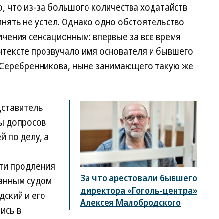
, что из-за большого количества ходатайств
инять не успел. Однако одно обстоятельство
ичения сенсационным: впервые за все время
нтексте прозвучало имя основателя и бывшего
 Серебренникова, ныне занимающего такую же
дставитель
ы допросов
й по делу, а
ти продления
За что арестовали бывшего
анным судом
директора «Гоголь-центра»
дский и его
Алексея Малобродского
ись в