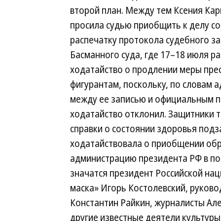
второй план. Между тем Ксения Ка
просила судью приобщить к делу с
распечатку протокола судебного з
Басманного суда, где 17–18 июля р
ходатайство о продлении меры пре
фигурантам, поскольку, по словам а
между ее записью и официальным п
ходатайство отклонил. Защитники 
справки о состоянии здоровья подз
ходатайствовала о приобщении обр
администрацию президента РФ в п
значатся президент Российской на
маска» Игорь Костолевский, руково
Константин Райкин, журналисты Ал
другие известные деятели культуры