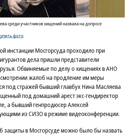
ева среди участников хищений назвала на допросе
купить фото
ой инстанции Мосгорсуда проходило при
игурантов дела пришли представители
рузья. Обвиняемые по делу о хищениях в АНО
ассмотрении жалоб на продление им меры
ся под стражей бывший главбух Нина Масляева
ещенный под домашний арест экс-гендиректор
ле, а бывший генпродюсер Алексей
вующими из СИЗО в режиме видеоконференции.
б защиты в Мосгорсуде можно было бы назвать