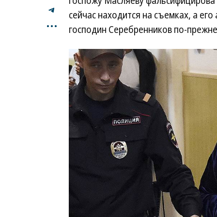
госпожу Масляеву фальсифицироват
сейчас находится на съемках, а его
...
господин Серебренников по-прежнем