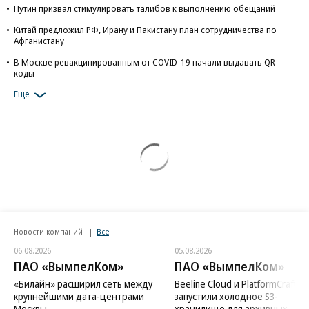
Путин призвал стимулировать талибов к выполнению обещаний
Китай предложил РФ, Ирану и Пакистану план сотрудничества по
Афганистану
В Москве ревакцинированным от COVID-19 начали выдавать QR-
коды
Еще
Новости компаний
Все
06.08.2026
05.08.2026
ПАО «ВымпелКом»
ПАО «ВымпелКом»
«Билайн» расширил сеть между
Beeline Cloud и PlatformCraft
крупнейшими дата-центрами
запустили холодное S3-
Москвы
хранилище для архивных