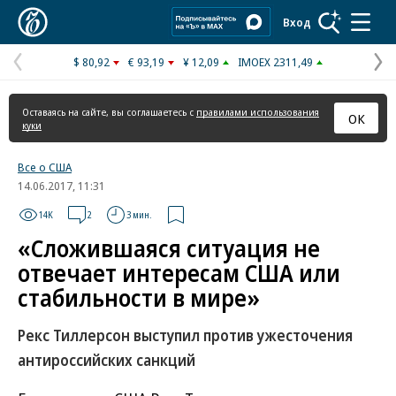
Коммерсантъ
Вход
$ 80,92
€ 93,19
¥ 12,09
IMOEX 2311,49
Предыдущая
С
страница
с
Оставаясь на сайте, вы соглашаетесь с
правилами использования
ОК
куки
Все о США
14.06.2017, 11:31
14K
2
3 мин.
«Сложившаяся ситуация не
отвечает интересам США или
стабильности в мире»
Рекс Тиллерсон выступил против ужесточения
антироссийских санкций