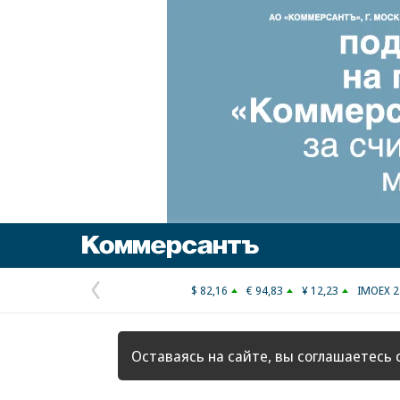
Коммерсантъ
$ 82,16
€ 94,83
¥ 12,23
IMOEX 2
Предыдущая
страница
Оставаясь на сайте, вы соглашаетесь 