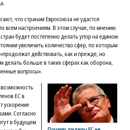
а.
гают, что странам Евросоюза не удастся
о всем настроениям. В этом случае, по мнению
7 стран будет постепенно делать упор на едином
остоянии увеличить количество сфер, по которым
 «продолжат действовать, как и прежде, но
 делать больше в таких сферах как оборона,
венные вопросы».
т возможность
ленов ЕС в
т ускорение
вами. Согласно
огут в будущем
Почему лидеры ЕС не