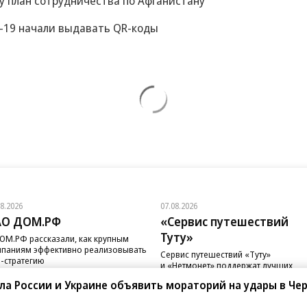
у план сотрудничества по Афганистану
-19 начали выдавать QR-коды
08.2026
07.08.2026
АО ДОМ.РФ
«Сервис путешествий
Туту»
ОМ.РФ рассказали, как крупным
паниям эффективно реализовывать
Сервис путешествий «Туту»
-стратегию
и «Нетмонет» поддержат лучших
сотрудников российских отелей
а России и Украине объявить мораторий на удары в Че