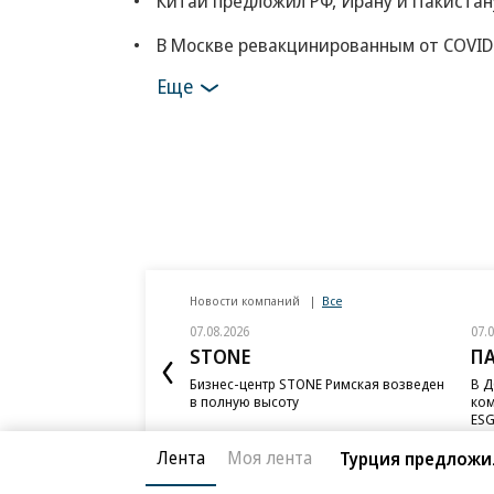
Китай предложил РФ, Ирану и Пакистан
В Москве ревакцинированным от COVID
Еще
Новости компаний
Все
07.08.2026
07.
STONE
П
Бизнес-центр STONE Римская возведен
В Д
в полную высоту
ком
ESG
Лента
Моя лента
Турция предложил