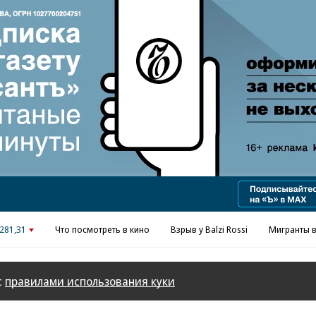
281,31
Что посмотреть в кино
Взрыв у Balzi Rossi
Мигранты в
с
правилами использования куки