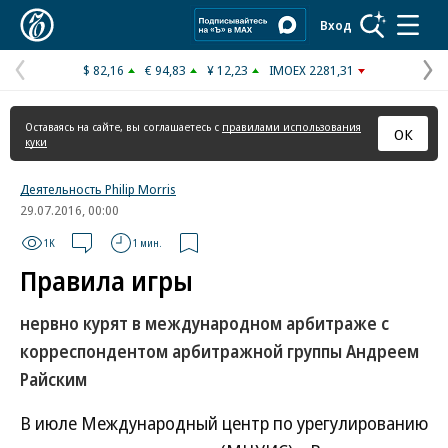
Коммерсантъ
Вход
$ 82,16
€ 94,83
¥ 12,23
IMOEX 2281,31
Предыдущая
С
страница
с
Оставаясь на сайте, вы соглашаетесь с
правилами использования
ОК
куки
Деятельность Philip Morris
29.07.2016, 00:00
1K
1 мин.
Правила игры
нервно курят в международном арбитраже с
корреспондентом арбитражной группы Андреем
Райским
В июле Международный центр по урегулированию