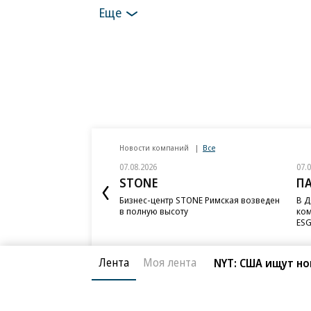
Еще
Новости компаний
Все
07.08.2026
07.
STONE
П
Бизнес-центр STONE Римская возведен
В Д
в полную высоту
ком
ESG
Лента
Моя лента
NYT: США ищут но