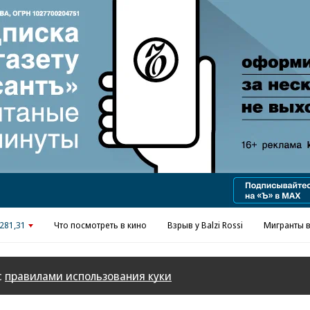
281,31
Что посмотреть в кино
Взрыв у Balzi Rossi
Мигранты в
с
правилами использования куки