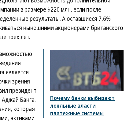
редполагают возможность дополнительной
пании в размере $220 млн, если после
еделенные результаты. А оставшиеся 7,6%
рживаться нынешними акционерами британского
е трех лет.
озможностью
оведения
ая является
очки зрения
вил президент
Почему банки выбирают
 Аджай Банга.
лояльные власти
ания, которая
платежные системы
ми, активами