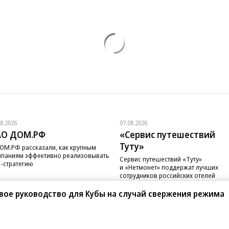
08.2026
07.08.2026
АО ДОМ.РФ
«Сервис путешествий
Туту»
ОМ.РФ рассказали, как крупным
паниям эффективно реализовывать
Сервис путешествий «Туту»
-стратегию
и «Нетмонет» поддержат лучших
сотрудников российских отелей
вое руководство для Кубы на случай свержения режима