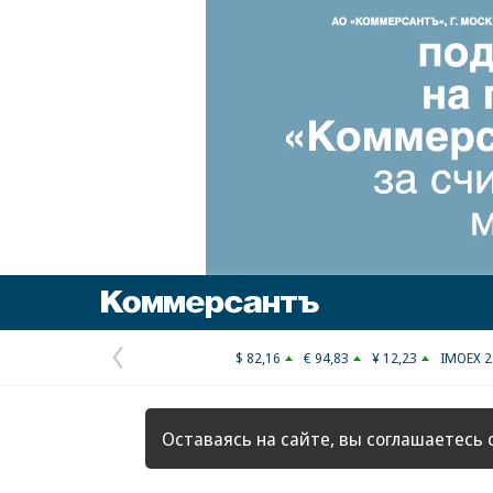
Коммерсантъ
$ 82,16
€ 94,83
¥ 12,23
IMOEX 2
Предыдущая
страница
Оставаясь на сайте, вы соглашаетесь 