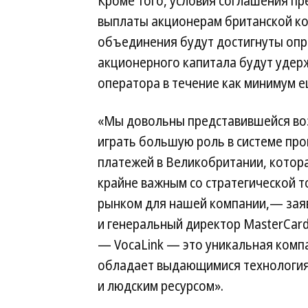
Кроме того, условия соглашения п
выплаты акционерам британской ком
объединения будут достигнуты опр
акционерного капитала будут уде
оператора в течение как минимум ещ
«Мы довольны представившейся в
играть большую роль в системе пр
платежей в Великобритании, котор
крайне важным со стратегической т
рынком для нашей компании,— зая
и генеральный директор MasterCard
— VocaLink — это уникальная комп
обладает выдающимися технология
и людским ресурсом».