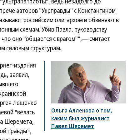
 "ультрапатриоты", ведь незадолго до
трече авторов "Укрправды" с Константином
азывают российским олигархом и обвиняют в
онным схемам. Убив Павла, руководству
, что оно "общается с врагом"",— считает
им силовым структурам.
ернет-издания
дь, заявил,
бывшего
краинской
ергея Лещенко
Ольга Алленова о том,
аевой "велась
каким был журналист
ла Шеремета,
Павел Шеремет
ой правды",