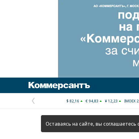
Коммерсантъ
$ 82,16
€ 94,83
¥ 12,23
IMOEX 2
Предыдущая
страница
Оставаясь на сайте, вы соглашаетесь 