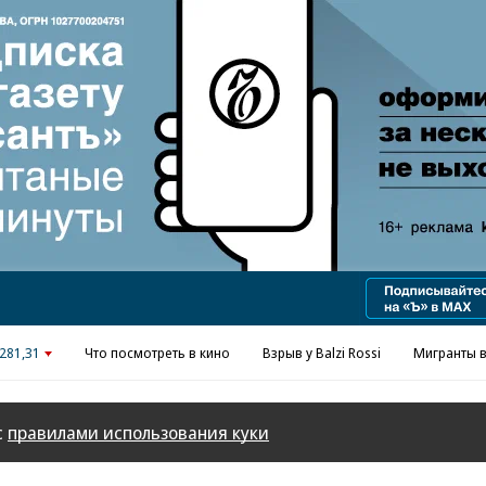
281,31
Что посмотреть в кино
Взрыв у Balzi Rossi
Мигранты в
с
правилами использования куки