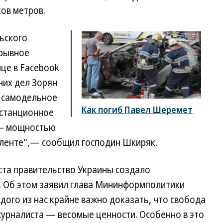
ков метров.
ьского
зрывное
ице в Facebook
них дел Зорян
 самодельное
Как погиб Павел Шеремет
истанционное
 — мощностью
валенте",— сообщил господин Шкиряк.
ста правительство Украины создало
 Об этом заявил глава Мининформполитики
дого из нас крайне важно доказать, что свобода
журналиста — весомые ценности. Особенно в это