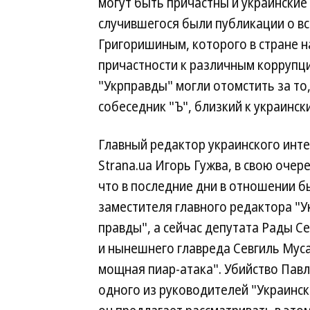
могут быть причастны и украинские
случившегося были публикации о вс
Григоришиным, которого в стране н
причастности к различным коррупци
"Укрправды" могли отомстить за то
собеседник "Ъ", близкий к украинск
Главный редактор украинского инт
Strana.ua Игорь Гужва, в свою очере
что в последние дни в отношении 
заместителя главного редактора "У
правды", а сейчас депутата Рады С
и нынешнего главреда Севгиль Мус
мощная пиар-атака". Убийство Пав
одного из руководителей "Украинск