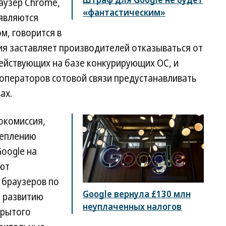
раузер Chrome,
«фантастическим»
являются
, говорится в
ия заставляет производителей отказываться от
ействующих на базе конкурирующих ОС, и
 операторов сотовой связи предустанавливать
ах.
окомиссия,
реплению
oogle на
ют
 браузеров по
Google вернула £130 млн
т развитию
неуплаченных налогов
крытого