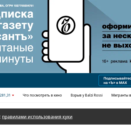
Реклама в «Ъ» www.kommersant.ru/ad
281,31
Что посмотреть в кино
Взрыв у Balzi Rossi
Мигранты в
с
правилами использования куки