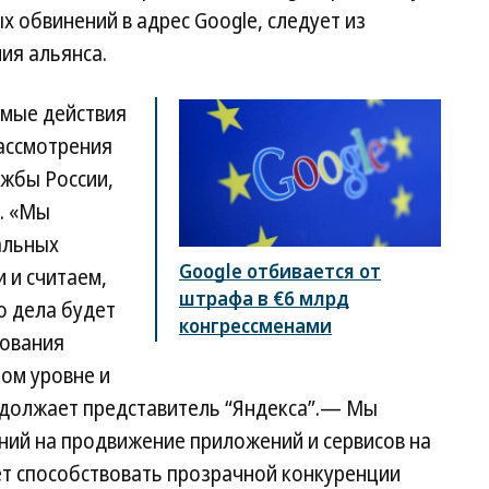
 обвинений в адрес Google, следует из
ия альянса.
амые действия
ассмотрения
жбы России,
. «Мы
альных
Google отбивается от
 и считаем,
штрафа в €6 млрд
о дела будет
конгрессменами
рования
ом уровне и
одолжает представитель “Яндекса”.— Мы
ний на продвижение приложений и сервисов на
т способствовать прозрачной конкуренции