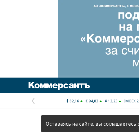
Коммерсантъ
$ 82,16
€ 94,83
¥ 12,23
IMOEX 2
Предыдущая
страница
Оставаясь на сайте, вы соглашаетесь 