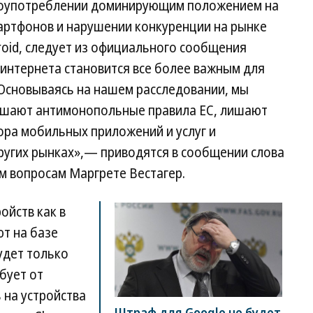
злоупотреблении доминирующим положением на
артфонов и нарушении конкуренции на рынке
oid, следует из официального сообщения
интернета становится все более важным для
 Основываясь на нашем расследовании, мы
рушают антимонопольные правила ЕС, лишают
ра мобильных приложений и услуг и
ругих рынках»,— приводятся в сообщении слова
 вопросам Маргрете Вестагер.
ойств как в
ют на базе
удет только
бует от
 на устройства
Штраф для Google не будет