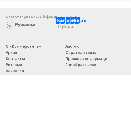
Благотворительный фонд
18+ реклама
О «Коммерсанте»
Android
Архив
Обратная связь
Контакты
Правовая информация
Реклама
E-mail рассылки
Вакансии
18+
© АО «Коммерсантъ». 127006, Москва, Оружейный переулок д. 41,
тел. +7 (495) 797-69-70.
Сетевое издание «Коммерсантъ» (доменное имя сайта:
kommersant.ru) зарегистрировано Федеральной службой
по надзору в сфере связи, информационных технологий и массовых