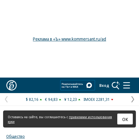
Реклама в «Ъ» www.kommersant.ru/ad
Коммерсантъ
Вход
$ 82,16
€ 94,83
¥ 12,23
IMOEX 2281,31
Предыдущая
С
страница
с
Оставаясь на сайте, вы соглашаетесь с
правилами использования
ОК
куки
Общество