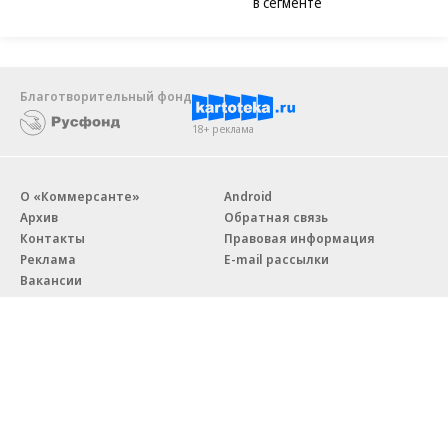
в сегменте
Благотворительный фонд
18+ реклама
О «Коммерсанте»
Android
Архив
Обратная связь
Контакты
Правовая информация
Реклама
E-mail рассылки
Вакансии
18+
© АО «Коммерсантъ». 127006, Москва, Оружейный переулок д. 41,
тел. +7 (495) 797-69-70.
Сетевое издание «Коммерсантъ» (доменное имя сайта: