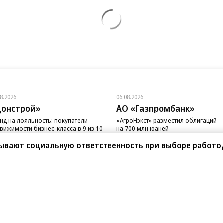
08.2026
06.08.2026
онстрой»
АО «Газпромбанк»
нд на лояльность: покупатели
«АгроНэкст» разместил облигаций
вижимости бизнес-класса в 9 из 10
на 700 млн юаней
чаев остаются в сегменте
тывают социальную ответственность при выборе работо
санте»
Реклама
Обратная связь
Вакансии
Правовая информация
Android
E-mail рассылки