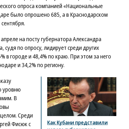
ческого опроса компанией «Национальные
даре было опрошено 685, а в Краснодарском
5 сентября.
апреле на посту губернатора Александра
а, судя по опросу, лидирует среди других
 в городе и 48,4% по краю. При этом за него
одаре и 34,2% по региону.
аказу
о уровню
амим. В
товы
 целом. Среди
Как Кубани представили
ргей Фисюк с