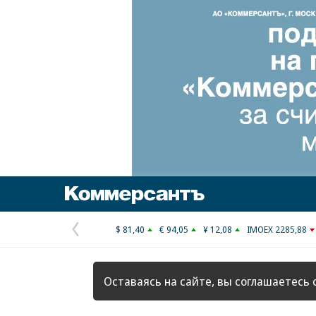
Коммерсантъ
$ 81,40
€ 94,05
¥ 12,08
IMOEX 2285,88
Предыдущая
страница
Оставаясь на сайте, вы соглашаетесь 