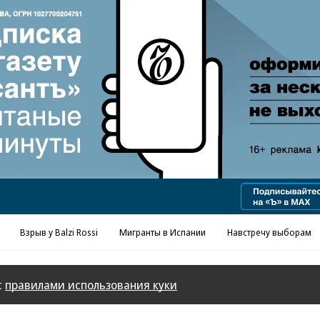
Реклама в «Ъ» www.kommersant.ru/ad
Взрыв у Balzi Rossi
Мигранты в Испании
Навстречу выборам
с
правилами использования куки