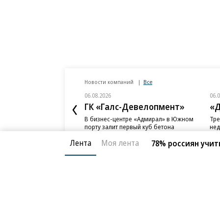
Новости компаний
Все
06.08.2026
06.
ГК «Галс-Девелопмент»
«Д
В бизнес-центре «Адмирал» в Южном
Тре
порту залит первый куб бетона
нед
слу
Лента
Моя лента
78% россиян учи
Благотворительный фонд
О «Коммер
Архив
Контакты