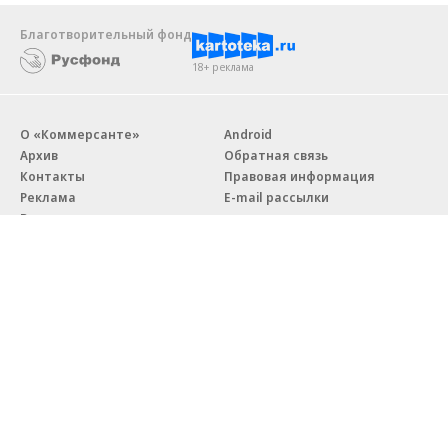
Благотворительный фонд
18+ реклама
О «Коммерсанте»
Android
Архив
Обратная связь
Контакты
Правовая информация
Реклама
E-mail рассылки
Вакансии
18+
© АО «Коммерсантъ». 127006, Москва, Оружейный переулок д. 41,
тел. +7 (495) 797-69-70.
Сетевое издание «Коммерсантъ» (доменное имя сайта:
kommersant.ru) зарегистрировано Федеральной службой
по надзору в сфере связи, информационных технологий и массовых
коммуникаций (Роскомнадзор), регистрационный номер и дата
принятия решения о регистрации: серия
Эл № ФС77-76922