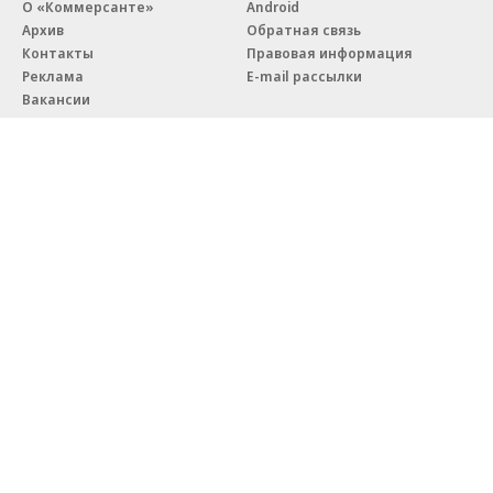
О «Коммерсанте»
Android
Архив
Обратная связь
Контакты
Правовая информация
Реклама
E-mail рассылки
Вакансии
18+
© АО «Коммерсантъ». 127006, Москва, Оружейный переулок д. 41,
тел. +7 (495) 797-69-70.
Сетевое издание «Коммерсантъ» (доменное имя сайта:
kommersant.ru) зарегистрировано Федеральной службой
по надзору в сфере связи, информационных технологий и массовых
коммуникаций (Роскомнадзор), регистрационный номер и дата
принятия решения о регистрации: серия
Эл № ФС77-76922
от 11 октября 2019 г.
Партнерские проекты/материалы, новости компаний, материалы
с пометкой «Промо» и «Официальное сообщение» опубликованы
на коммерческой основе.
На kommersant.ru применяются рекомендательные технологии.
Подробнее