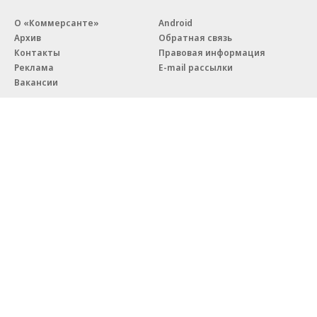
О «Коммерсанте»
Android
Архив
Обратная связь
Контакты
Правовая информация
Реклама
E-mail рассылки
Вакансии
18+
© АО «Коммерсантъ». 127006, Москва, Оружейный переулок д. 41,
тел. +7 (495) 797-69-70.
Сетевое издание «Коммерсантъ» (доменное имя сайта:
kommersant.ru) зарегистрировано Федеральной службой
по надзору в сфере связи, информационных технологий и массовых
коммуникаций (Роскомнадзор), регистрационный номер и дата
принятия решения о регистрации: серия
Эл № ФС77-76922
от 11 октября 2019 г.
Партнерские проекты/материалы, новости компаний, материалы
с пометкой «Промо» и «Официальное сообщение» опубликованы
на коммерческой основе.