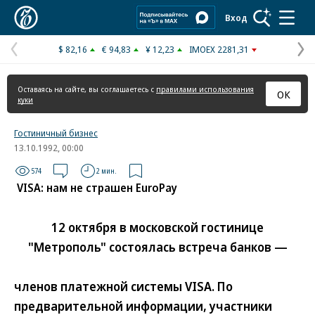
Коммерсантъ
Вход
$ 82,16
€ 94,83
¥ 12,23
IMOEX 2281,31
Предыдущая
С
страница
с
Оставаясь на сайте, вы соглашаетесь с
правилами использования
ОК
куки
Гостиничный бизнес
13.10.1992, 00:00
574
2 мин.
VISA: нам не страшен EuroPay
12 октября в московской гостинице
"Метрополь" состоялась встреча банков —
членов платежной системы VISA. По
предварительной информации, участники