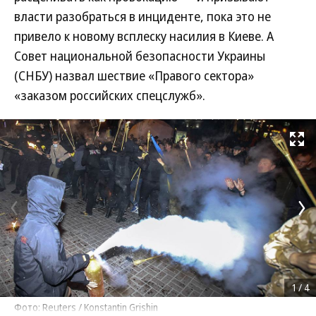
власти разобраться в инциденте, пока это не
привело к новому всплеску насилия в Киеве. А
Совет национальной безопасности Украины
(СНБУ) назвал шествие «Правого сектора»
«заказом российских спецслужб».
Развернуть на
1
/
4
Фото: Reuters / Konstantin Grishin