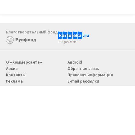
Благотворительный фонд
18+ реклама
О «Коммерсанте»
Android
Архив
Обратная связь
Контакты
Правовая информация
Реклама
E-mail рассылки
Вакансии
18+
© АО «Коммерсантъ». 127006, Москва, Оружейный переулок д. 41,
тел. +7 (495) 797-69-70.
Сетевое издание «Коммерсантъ» (доменное имя сайта: