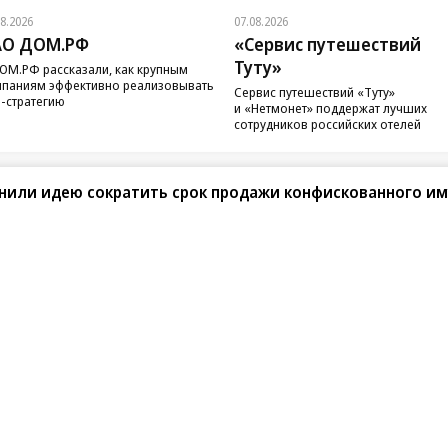
08.2026
07.08.2026
АО ДОМ.РФ
«Сервис путешествий
Туту»
ОМ.РФ рассказали, как крупным
паниям эффективно реализовывать
Сервис путешествий «Туту»
-стратегию
и «Нетмонет» поддержат лучших
сотрудников российских отелей
нили идею сократить срок продажи конфискованного и
санте»
Реклама
Обратная связь
Вакансии
Правовая информация
Android
E-mail рассылки
реулок д. 41,
тел. +7 (495) 797-69-70.
Партнерские проекты/матери
«Промо» и «Официальное со
а: kommersant.ru) зарегистрировано
нформационных технологий
На kommersant.ru применяют
ционный номер и дата принятия
1 октября 2019 г.