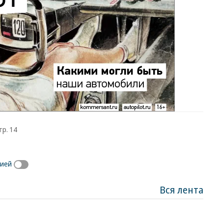
тр. 14
сией
Вся лента