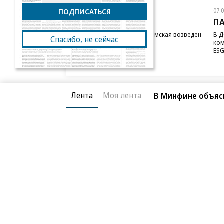
07.08.2026
07.
ПОДПИСАТЬСЯ
STONE
П
Бизнес-центр STONE Римская возведен
В Д
Спасибо, не сейчас
в полную высоту
ком
ESG
Лента
Моя лента
В Минфине объяс
Благотворительный фонд
О «Коммер
Архив
Контакты
18+ реклама
© АО «Коммерсантъ». 127006, Москва, Оружейный пе
Сетевое издание «Коммерсантъ» (доменное имя сайт
Федеральной службой по надзору в сфере связи, и
и массовых коммуникаций (Роскомнадзор), регистра
решения о регистрации: серия
Эл № ФС77-76922
от 1