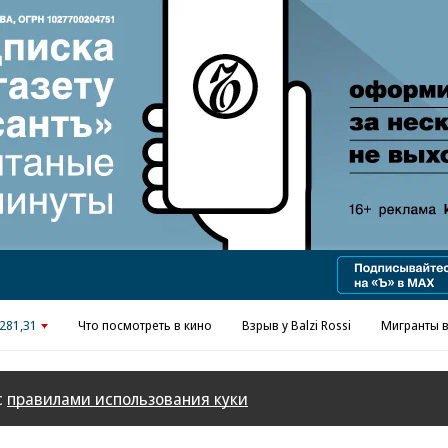
Реклама в «Ъ» www.kommersant.ru/ad
281,31
Что посмотреть в кино
Взрыв у Balzi Rossi
Мигранты в
с
правилами использования куки