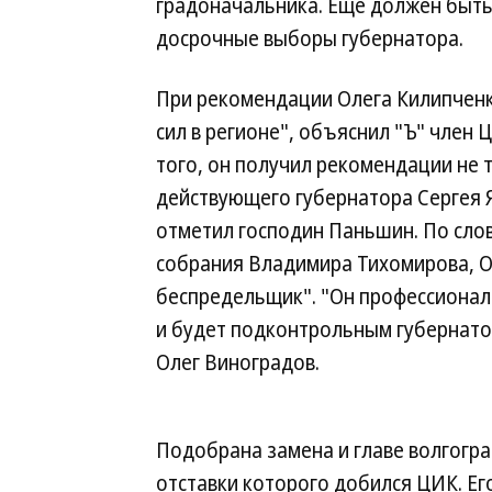
градоначальника. Еще должен быть 
досрочные выборы губернатора.
При рекомендации Олега Килипченко
сил в регионе", объяснил "Ъ" член
того, он получил рекомендации не 
действующего губернатора Сергея Я
отметил господин Паньшин. По сло
собрания Владимира Тихомирова, О
беспредельщик". "Он профессионал
и будет подконтрольным губернато
Олег Виноградов.
Подобрана замена и главе волгогр
отставки которого добился ЦИК. Ег