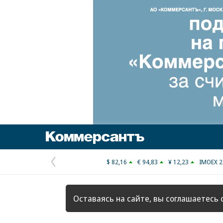
Коммерсантъ
$ 82,16
€ 94,83
¥ 12,23
IMOEX 2
Предыдущая
страница
Оставаясь на сайте, вы соглашаетесь 