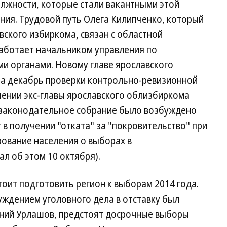
олжности, которые стали вакантными этой
ния. Трудовой путь Олега Килипченко, который
вского избиркома, связан с областной
работает начальником управления по
и органами. Новому главе ярославского
а декабрь проверки контрольно-ревизионной
шении экс-главы ярославского облизбиркома
 законодательное собрание было возбуждено
в получении "отката" за "покровительство" при
ование населения о выборах в
л об этом 10 октября).
оит подготовить регион к выборам 2014 года.
буждением уголовного дела в отставку был
ений Урлашов, предстоят досрочные выборы