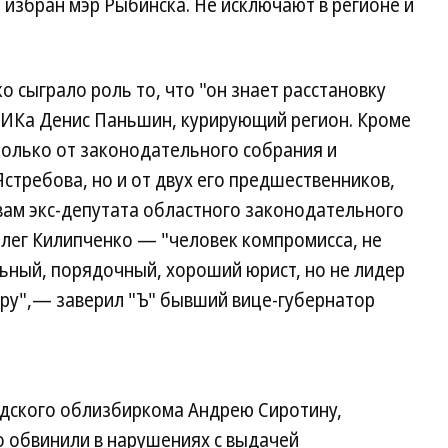
избран мэр Рыбинска. Не исключают в регионе и
 сыграло роль то, что "он знает расстановку
 ЦИКа Денис Паньшин, курирующий регион. Кроме
только от законодательного собрания и
стребова, но и от двух его предшественников,
вам экс-депутата областного законодательного
лег Килипченко — "человек компромисса, не
ьный, порядочный, хороший юрист, но не лидер
ру",— заверил "Ъ" бывший вице-губернатор
адского облизбиркома Андрею Сиротину,
о обвинили в нарушениях с выдачей