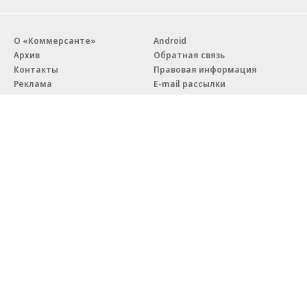
О «Коммерсанте»
Android
Архив
Обратная связь
Контакты
Правовая информация
Реклама
E-mail рассылки
Вакансии
18+
© АО «Коммерсантъ». 127006, Москва, Оружейный переулок д. 41,
тел. +7 (495) 797-69-70.
Сетевое издание «Коммерсантъ» (доменное имя сайта:
kommersant.ru) зарегистрировано Федеральной службой
по надзору в сфере связи, информационных технологий и массовых
коммуникаций (Роскомнадзор), регистрационный номер и дата
принятия решения о регистрации: серия
Эл № ФС77-76922
от 11 октября 2019 г.
Партнерские проекты/материалы, новости компаний, материалы
с пометкой «Промо» и «Официальное сообщение» опубликованы