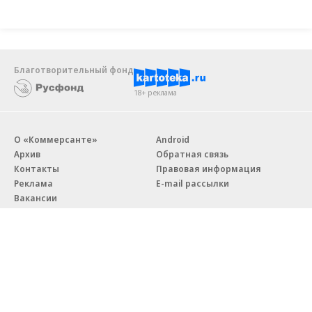
Благотворительный фонд
18+ реклама
О «Коммерсанте»
Android
Архив
Обратная связь
Контакты
Правовая информация
Реклама
E-mail рассылки
Вакансии
18+
© АО «Коммерсантъ». 127006, Москва, Оружейный переулок д. 41,
тел. +7 (495) 797-69-70.
Сетевое издание «Коммерсантъ» (доменное имя сайта: