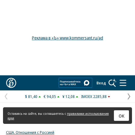
Реклама в «Ъ» www.kommersant.ru/ad
Коммерсантъ
Вход
$ 81,40
€ 94,05
¥ 12,08
IMOEX 2285,88
Предыдущая
С
страница
с
Оставаясь на сайте, вы соглашаетесь с
правилами использования
ОК
куки
США. Отношения с Россией