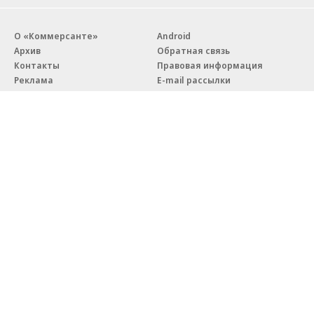
О «Коммерсанте»
Android
Архив
Обратная связь
Контакты
Правовая информация
Реклама
E-mail рассылки
Вакансии
18+
© АО «Коммерсантъ». 127006, Москва, Оружейный переулок д. 41,
тел. +7 (495) 797-69-70.
Сетевое издание «Коммерсантъ» (доменное имя сайта:
kommersant.ru) зарегистрировано Федеральной службой
по надзору в сфере связи, информационных технологий и массовых
коммуникаций (Роскомнадзор), регистрационный номер и дата
принятия решения о регистрации: серия
Эл № ФС77-76922
от 11 октября 2019 г.
Партнерские проекты/материалы, новости компаний, материалы
с пометкой «Промо» и «Официальное сообщение» опубликованы
на коммерческой основе.