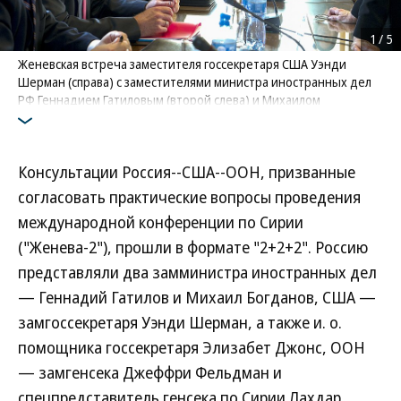
1
/
5
Женевская встреча заместителя госсекретаря США Уэнди
Шерман (справа) с заместителями министра иностранных дел
РФ Геннадием Гатиловым (второй слева) и Михаилом
Богдановым (третий слева) подтвердила: конференция по
Сирии откладывается в долгий ящик
Фото: UN INFORMATION SERVICE/AFP
Консультации Россия--США--ООН, призванные
согласовать практические вопросы проведения
международной конференции по Сирии
("Женева-2"), прошли в формате "2+2+2". Россию
представляли два замминистра иностранных дел
— Геннадий Гатилов и Михаил Богданов, США —
замгоссекретаря Уэнди Шерман, а также и. о.
помощника госсекретаря Элизабет Джонс, ООН
— замгенсека Джеффри Фельдман и
спецпредставитель генсека по Сирии Лахдар