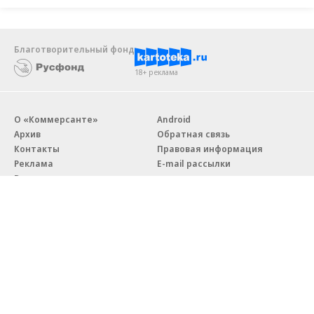
Благотворительный фонд
18+ реклама
О «Коммерсанте»
Android
Архив
Обратная связь
Контакты
Правовая информация
Реклама
E-mail рассылки
Вакансии
18+
© АО «Коммерсантъ». 127006, Москва, Оружейный переулок д. 41,
тел. +7 (495) 797-69-70.
Сетевое издание «Коммерсантъ» (доменное имя сайта:
kommersant.ru) зарегистрировано Федеральной службой
по надзору в сфере связи, информационных технологий и массовых