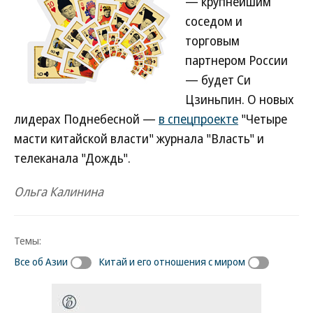
— крупнейшим
соседом и
торговым
партнером России
— будет Си
Цзиньпин. О новых
лидерах Поднебесной —
в спецпроекте
"Четыре
масти китайской власти" журнала "Власть" и
телеканала "Дождь".
Ольга Калинина
Темы:
Все об Азии
Китай и его отношения с миром