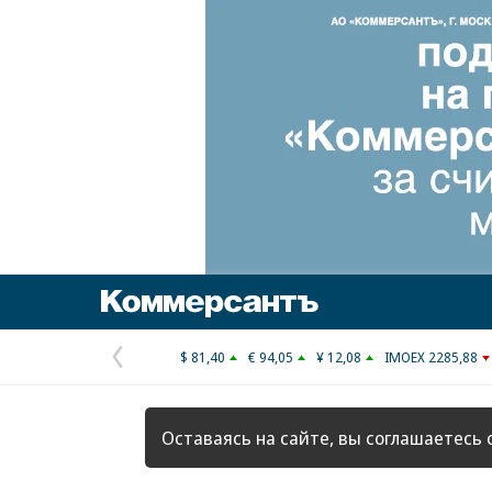
Коммерсантъ
$ 81,40
€ 94,05
¥ 12,08
IMOEX 2285,88
Предыдущая
страница
Оставаясь на сайте, вы соглашаетесь 