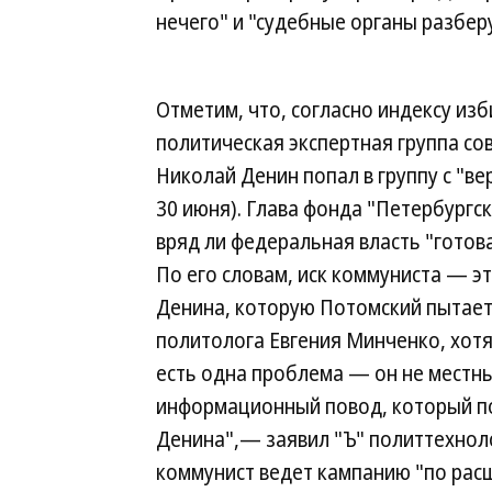
нечего" и "судебные органы разберу
Отметим, что, согласно индексу из
политическая экспертная группа со
Николай Денин попал в группу с "ве
30 июня). Глава фонда "Петербургс
вряд ли федеральная власть "готов
По его словам, иск коммуниста — э
Денина, которую Потомский пытает
политолога Евгения Минченко, хотя
есть одна проблема — он не местн
информационный повод, который по
Денина",— заявил "Ъ" политтехноло
коммунист ведет кампанию "по рас