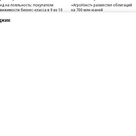
нд на лояльность: покупатели
«АгроНэкст» разместил облигаций
вижимости бизнес-класса в 9 из 10
на 700 млн юаней
чаев остаются в сегменте
джик
санте»
Реклама
Обратная связь
Вакансии
Правовая информация
Android
E-mail рассылки
реулок д. 41,
тел. +7 (495) 797-69-70.
Партнерские проекты/матери
«Промо» и «Официальное со
а: kommersant.ru) зарегистрировано
нформационных технологий
На kommersant.ru применяют
ционный номер и дата принятия
1 октября 2019 г.