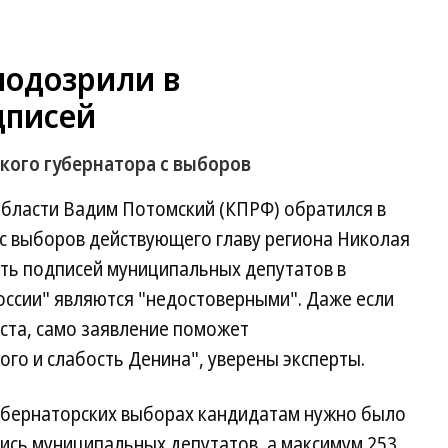
подозрили в
дписей
кого губернатора с выборов
области Вадим Потомский (КПРФ) обратился в
 с выборов действующего главу региона Николая
сть подписей муниципальных депутатов в
оссии" являются "недостоверными". Даже если
ста, само заявление поможет
го и слабость Денина", уверены эксперты.
губернаторских выборах кандидатам нужно было
ись муниципальных депутатов, а максимум 253