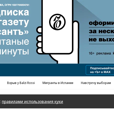
Реклама в «Ъ» www.kommersant.ru/ad
Взрыв у Balzi Rossi
Мигранты в Испании
Навстречу выборам
с
правилами использования куки