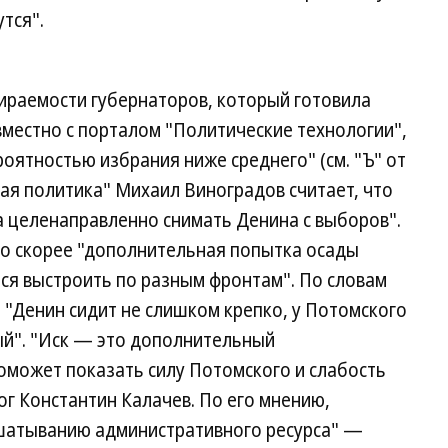
тся".
бираемости губернаторов, который готовила
вместно с порталом "Политические технологии",
роятностью избрания ниже среднего" (см. "Ъ" от
кая политика" Михаил Виноградов считает, что
а целенаправленно снимать Денина с выборов".
то скорее "дополнительная попытка осады
ся выстроить по разным фронтам". По словам
 "Денин сидит не слишком крепко, у Потомского
ый". "Иск — это дополнительный
может показать силу Потомского и слабость
г Константин Калачев. По его мнению,
шатыванию административного ресурса" —