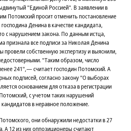
ыдвинутый "Единой Россией". В заявлении в
Вадим Потомский просит отменить постановление
 господина Денина в качестве кандидата,
о с нарушением закона. По данным истца,
ма признала все подписи за Николая Денина
ы провели собственную экспертизу и выяснили,
недостоверными. "Таким образом, число
енее 241",— считает господин Потомский. А
рных подписей, согласно закону "О выборах
вляется основанием для отказа в регистрации
Потомский, с учетом таких нарушений
 кандидатов в неравное положение.
 Потомского, они обнаружили недостатки в 27
. А 12 из них оппозиционеры считают