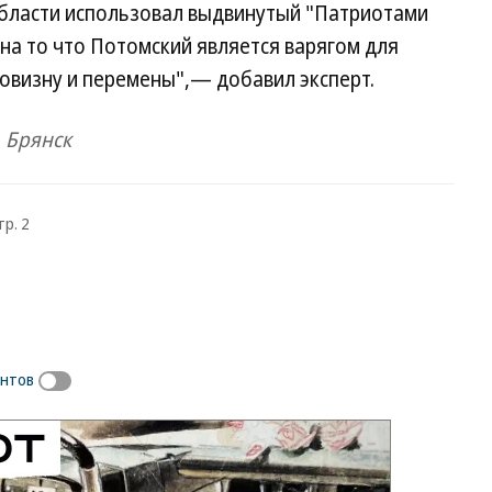
области использовал выдвинутый "Патриотами
на то что Потомский является варягом для
новизну и перемены",— добавил эксперт.
 Брянск
тр. 2
ентов