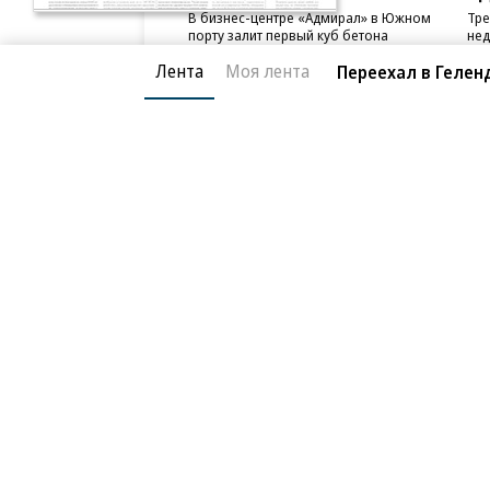
В бизнес-центре «Адмирал» в Южном
Тре
порту залит первый куб бетона
нед
слу
Лента
Моя лента
Переехал в Гелен
Благотворительный фонд
О «Коммер
Архив
Контакты
18+ реклама
© АО «Коммерсантъ». 127006, Москва, Оружейный пе
Сетевое издание «Коммерсантъ» (доменное имя сайт
Федеральной службой по надзору в сфере связи, и
и массовых коммуникаций (Роскомнадзор), регистра
решения о регистрации: серия
Эл № ФС77-76922
от 1