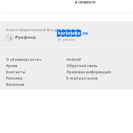
в сегменте
Благотворительный фонд
18+ реклама
О «Коммерсанте»
Android
Архив
Обратная связь
Контакты
Правовая информация
Реклама
E-mail рассылки
Вакансии
18+
© АО «Коммерсантъ». 127006, Москва, Оружейный переулок д. 41,
тел. +7 (495) 797-69-70.
Сетевое издание «Коммерсантъ» (доменное имя сайта: