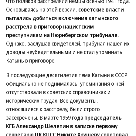
что поляков расстреляли немцы осенью 1941 года.
Основываясь на этой версии,
советские власти
пытались добиться включения катынского
расстрела в приговор нацистским
преступникам на Нюрнбергском трибунале.
Однако, заслушав свидетелей, трибунал нашел их
доводы неубедительными и не стал упоминать
Катынь в приговоре.
В последующие десятилетия тема Катыни в СССР
официально не поднималась, упоминания о ней
отсутствовали в советских справочниках и
исторических трудах. Все документы,
относящиеся к расстрелу, были строго
засекречены. В марте 1959 года
председатель
КГБ Александр Шелепин в записке первому
секретарю ЦК КПСС Никите Хрущеву советовал