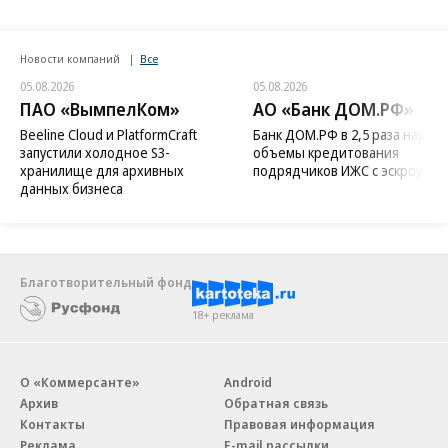
Новости компаний
Все
05.08.2026
05.08.2026
ПАО «ВымпелКом»
АО «Банк ДОМ.РФ»
Beeline Cloud и PlatformCraft
Банк ДОМ.РФ в 2,5 раза нараст
запустили холодное S3-
объемы кредитования
хранилище для архивных
подрядчиков ИЖС с эскроу
данных бизнеса
Благотворительный фонд
18+ реклама
О «Коммерсанте»
Android
Архив
Обратная связь
Контакты
Правовая информация
Реклама
E-mail рассылки