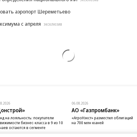
ЭКСКЛЮЗИВ
ровать аэропорт Шереметьево
ксимума с апреля
ЭКСКЛЮЗИВ
08.2026
06.08.2026
онстрой»
АО «Газпромбанк»
нд на лояльность: покупатели
«АгроНэкст» разместил облигаций
вижимости бизнес-класса в 9 из 10
на 700 млн юаней
чаев остаются в сегменте