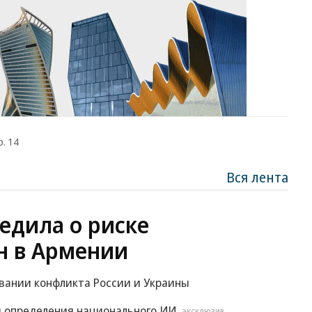
р. 14
Вся лента
едила о риске
н в Армении
овании конфликта России и Украины
 определения национального ИИ