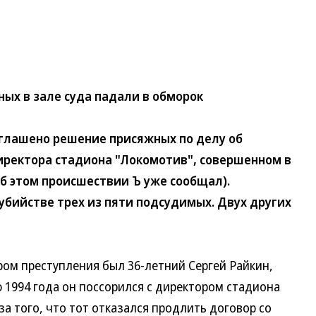
ых в зале суда падали в обморок
лашено решение присяжных по делу об
иректора стадиона "Локомотив", совершенном в
(об этом происшествии Ъ уже сообщал).
бийстве трех из пяти подсудимых. Двух других
м преступления был 36-летний Сергей Райкин,
 1994 года он поссорился с директором стадиона
а того, что тот отказался продлить договор со