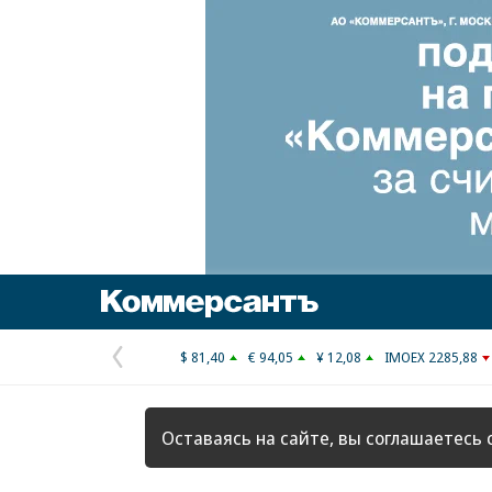
Коммерсантъ
$ 81,40
€ 94,05
¥ 12,08
IMOEX 2285,88
Предыдущая
страница
Оставаясь на сайте, вы соглашаетесь 