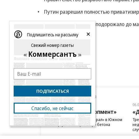
Путин разрешил полностью приватизи
Дизтопливо в Европе подорожало до ма
Подпишитесь на рассылку
Еще
Свежий номер газеты
Коммерсантъ
ПОДПИСАТЬСЯ
Новости компаний
Все
06.08.2026
06.
Спасибо, не сейчас
ГК «Галс-Девелопмент»
«Д
В бизнес-центре «Адмирал» в Южном
Тре
порту залит первый куб бетона
нед
слу