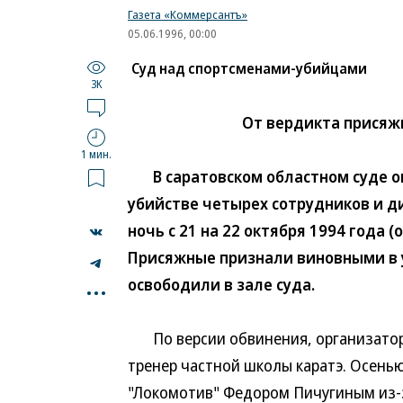
Газета «Коммерсантъ»
05.06.1996, 00:00
Суд над спортсменами-убийцами
3K
От вердикта присяжн
1 мин.
В саратовском областном суде ог
убийстве четырех сотрудников и д
ночь с 21 на 22 октября 1994 года 
Присяжные признали виновными в у
...
освободили в зале суда.
По версии обвинения, организаторо
тренер частной школы каратэ. Осенью
"Локомотив" Федором Пичугиным из-з