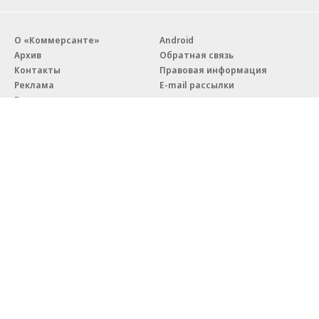
О «Коммерсанте»
Android
Архив
Обратная связь
Контакты
Правовая информация
Реклама
E-mail рассылки
Вакансии
18+
© АО «Коммерсантъ». 127006, Москва, Оружейный переулок д. 41,
тел. +7 (495) 797-69-70.
Сетевое издание «Коммерсантъ» (доменное имя сайта:
kommersant.ru) зарегистрировано Федеральной службой
по надзору в сфере связи, информационных технологий и массовых
коммуникаций (Роскомнадзор), регистрационный номер и дата
принятия решения о регистрации: серия
Эл № ФС77-76922
от 11 октября 2019 г.
Партнерские проекты/материалы, новости компаний, материалы
с пометкой «Промо» и «Официальное сообщение» опубликованы