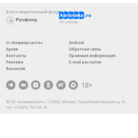
Благотворительный фонд
18+ реклама
О «Коммерсанте»
Android
Архив
Обратная связь
Контакты
Правовая информация
Реклама
E-mail рассылки
Вакансии
18+
© АО «Коммерсантъ». 127006, Москва, Оружейный переулок д. 41,
тел. +7 (495) 797-69-70.
Сетевое издание «Коммерсантъ» (доменное имя сайта:
kommersant.ru) зарегистрировано Федеральной службой
по надзору в сфере связи, информационных технологий и массовых
коммуникаций (Роскомнадзор), регистрационный номер и дата