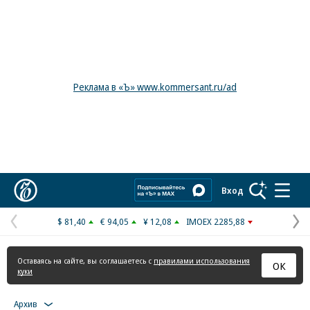
Реклама в «Ъ» www.kommersant.ru/ad
Коммерсантъ
Вход
$ 81,40
€ 94,05
¥ 12,08
IMOEX 2285,88
Предыдущая
С
страница
с
Оставаясь на сайте, вы соглашаетесь с
правилами использования
ОК
куки
Архив