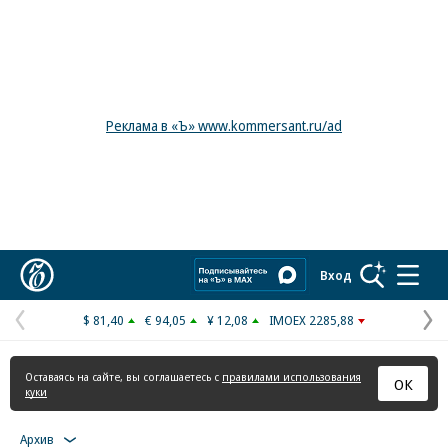
Реклама в «Ъ» www.kommersant.ru/ad
Коммерсантъ
Вход
$ 81,40
€ 94,05
¥ 12,08
IMOEX 2285,88
Предыдущая
С
страница
с
Оставаясь на сайте, вы соглашаетесь с
правилами использования
ОК
куки
Архив