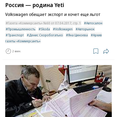
Россия — родина Yeti
Volkswagen обещает экспорт и хочет еще льгот
Газета «Коммерсантъ» №60 от 07.04.2017, стр. 1
Автосалон
Промышленность
Skoda
Volkswagen
Авторынок
Транспорт
Денис Скоробогатько
Яна Циноева
Архив
газеты «Коммерсантъ»
2 мин.