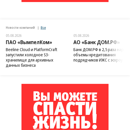
Новости компаний
Все
05.08.2026
05.08.2026
ПАО «ВымпелКом»
АО «Банк ДОМ.РФ»
Beeline Cloud и PlatformCraft
Банк ДОМ.РФ в 2,5 раза нараст
запустили холодное S3-
объемы кредитования
хранилище для архивных
подрядчиков ИЖС с эскроу
данных бизнеса