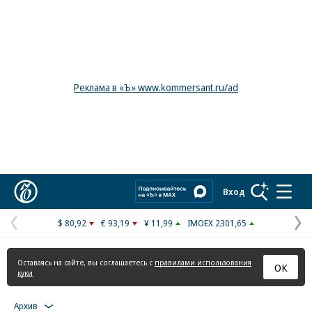
Реклама в «Ъ» www.kommersant.ru/ad
Коммерсантъ
Вход
$ 80,92
€ 93,19
¥ 11,99
IMOEX 2301,65
Предыдущая
С
страница
с
Оставаясь на сайте, вы соглашаетесь с
правилами использования
ОК
куки
Архив