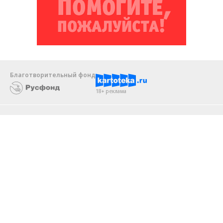
Благотворительный фонд
18+ реклама
О «Коммерсанте»
Android
Архив
Обратная связь
Контакты
Правовая информация
Реклама
E-mail рассылки
Вакансии
18+
© АО «Коммерсантъ». 127006, Москва, Оружейный переулок д. 41,