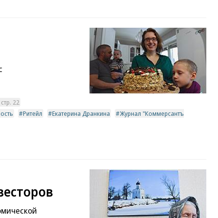
с
стр. 22
ость
Ритейл
Екатерина Дранкина
Журнал "Коммерсантъ
весторов
омической