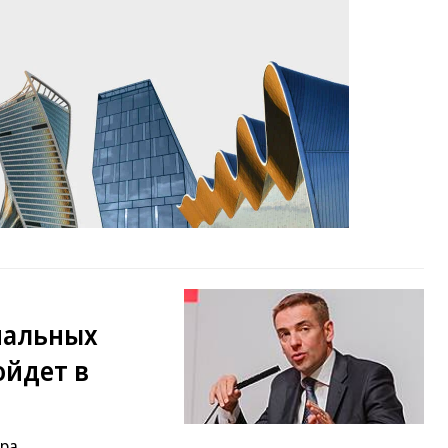
нальных
ойдет в
ра