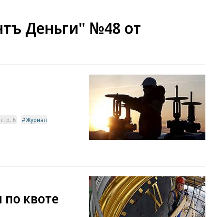
тъ Деньги" №48 от
стр. 6
Журнал
 по квоте