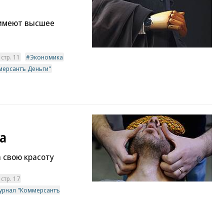
 имеют высшее
стр. 11
Экономика
мерсантъ Деньги"
а
 свою красоту
стр. 17
урнал "Коммерсантъ