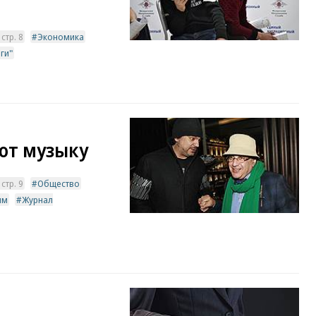
стр. 8
Экономика
ги"
ют музыку
стр. 9
Общество
ым
Журнал