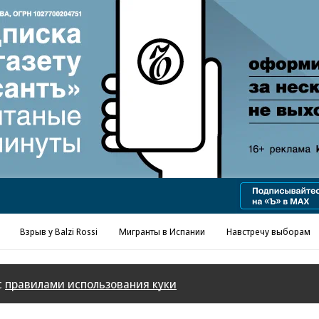
Реклама в «Ъ» www.kommersant.ru/ad
Взрыв у Balzi Rossi
Мигранты в Испании
Навстречу выборам
с
правилами использования куки