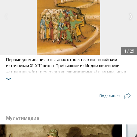
1
/
25
Первые упоминания о цыганах относятся к византийским
источникам ХI-XIII веков. Прибывшие из Индии кочевники
«атцингане» (от греческого «неприкасаемые») описывались в
них как «волшебники… которые вдохновлены сатанинским
искусством и делают вид, что предсказывают неизвестное». С
начала XV века цыгане упоминаются в западноевропейских
Поделиться
хрониках
На фото: гравюра, изображающая первое прибытие цыган в
Швейцарию в XV веке
Фото: Diebold Schilling the Elder / Spiezer Schilling
Мультимедиа