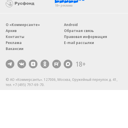
18+ реклама
О «Коммерсанте»
Android
Архив
Обратная связь
Контакты
Правовая информация
Реклама
E-mail рассылки
Вакансии
18+
© АО «Коммерсантъ». 127006, Москва, Оружейный переулок д. 41,
тел. +7 (495) 797-69-70.
Сетевое издание «Коммерсантъ» (доменное имя сайта:
kommersant.ru) зарегистрировано Федеральной службой
по надзору в сфере связи, информационных технологий и массовых
коммуникаций (Роскомнадзор), регистрационный номер и дата
принятия решения о регистрации: серия
Эл № ФС77-76922
от 11 октября 2019 г.
Партнерские проекты/материалы, новости компаний, материалы