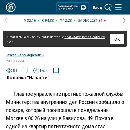
Коммерсантъ
Вход
$ 82,16
€ 94,83
¥ 12,23
IMOEX 2281,31
Предыдущая
С
страница
с
Оставаясь на сайте, вы соглашаетесь с
правилами использования
ОК
куки
Газета «Коммерсантъ»
20.12.1994, 00:00
288
1 мин.
Колонка "Напасти"
Главное управление противопожарной службы
Министерства внутренних дел России сообщило о
пожаре, который произошел в понедельник
Москве в 00.26 на улице Вавилова, 49. Пожар в
одной из квартир пятиэтажного дома стал