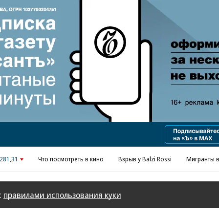
Реклама в «Ъ» www.kommersant.ru/ad
281,31
Что посмотреть в кино
Взрыв у Balzi Rossi
Мигранты в
с
правилами использования куки