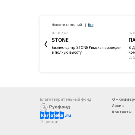
Новости компаний
Все
07.08.2026
07.
STONE
П
Бизнес-центр STONE Римская возведен
В Д
в полную высоту
ком
ESG
Благотворительный фонд
О «Коммер
Архив
Контакты
18+ реклама