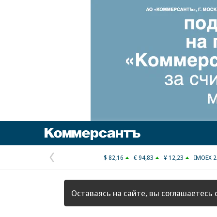
Коммерсантъ
$ 82,16
€ 94,83
¥ 12,23
IMOEX 2
Предыдущая
страница
Оставаясь на сайте, вы соглашаетесь 