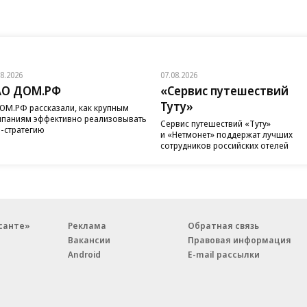
08.2026
07.08.2026
АО ДОМ.РФ
«Сервис путешествий
Туту»
ОМ.РФ рассказали, как крупным
паниям эффективно реализовывать
Сервис путешествий «Туту»
-стратегию
и «Нетмонет» поддержат лучших
сотрудников российских отелей
санте»
Реклама
Обратная связь
Вакансии
Правовая информация
Android
E-mail рассылки