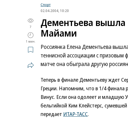
Спорт
02.04.2004, 10:20
Дементьева вышла 
7
Майами
1 мин.
Россиянка Елена Дементьева вышла 
теннисной ассоциации с призовым ф
матче она обыграла другую россиянк
Теперь в финале Дементьеву ждет Се
Греции. Напомним, что в 1/4 финала 
Винус. Если она одолеет и младшую У
бельгийкой Ким Клейстерс, сумевшей 
передает
ИТАР-ТАСС
.