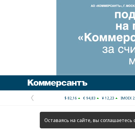
Коммерсантъ
$ 82,16
€ 94,83
¥ 12,23
IMOEX 2
Предыдущая
страница
Оставаясь на сайте, вы соглашаетесь 