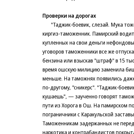
Проверки на дорогах
"Таджик-боевик, слезай. Мука тоже 
киргиз-таможенник. Памирский водит
купленных на свои деньги нефондовы
уговоров таможенники все же отпуска
бензина или взыскав "штраф" в 15 тыс
время ошскую милицию заменила биш
меньше. На таможнях появились даже
по-другому, "сникерс". "Таджик-боев
кушаешь", — заученно говорят тамож
пути из Хорога в Ош. На памирском п
пограничники с Каракульской заставы
Таможенникам задержанных не перед
наркотика и контрабандистов покрыта