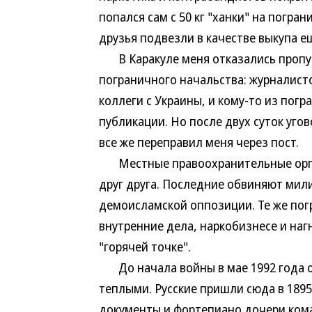
попался сам с 50 кг "ханки" на погран
друзья подвезли в качестве выкупа ещ
В Каракуле меня отказались пропус
пограничного начальства: журналисто
коллеги с Украины, и кому-то из пог
публикации. Но после двух суток угов
все же переправил меня через пост.
Местные правоохранительные орга
друг друга. Последние обвиняют мил
демоисламской оппозиции. Те же пог
внутренние дела, наркобизнесе и на
"горячей точке".
До начала войны в мае 1992 года 
теплыми. Русские пришли сюда в 1895
документы и фортепиано дочери кома