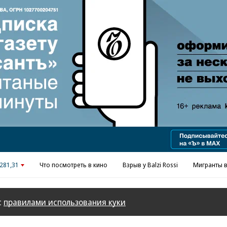
281,31
Что посмотреть в кино
Взрыв у Balzi Rossi
Мигранты в
с
правилами использования куки