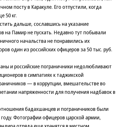
ичном посту в Каракуле. Его отпустили, когда
е 50 кг.
тить дальше, сославшись на указание
в на Памир не пускать. Недавно тут побывали
раничного начальства не понравились их
оров один из российских офицеров за 50 тыс. руб.
ны и российские пограничники недолюбливают
иционеров в симпатиях к таджикской
раничников — в коррупции, вмешательстве во
гнетании напряженности для получения надбавок в
отношения бадахшанцев и пограничников были
 году. Фотографии офицеров царской армии,
ндира отряда еще хранятся в местном