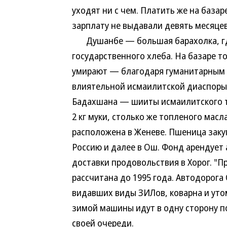
уходят ни с чем. Платить же на база
зарплату не выдавали девять месяцев
Душанбе — большая барахолка, где в
государственного хлеба. На базаре тол
умирают — благодаря гуманитарным 
влиятельной исмаилитской диаспоры
Бадахшана — шииты исмаилитского т
2 кг муки, столько же топленого мас
расположена в Женеве. Пшеница закуп
Россию и далее в Ош. Фонд арендует 
доставки продовольствия в Хорог. "
рассчитана до 1995 года. Автодорога 
видавших виды ЗИЛов, коварна и утом
зимой машины идут в одну сторону по
своей очереди.