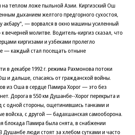
а теплом ложе пыльной Азии. Киргизский Ош
енным дыханием желтого предгорного сухостоя,
ху акбару", — ворвался в окно машины усиленный
к вечерней молитве. Водитель-киргиз сказал, что
рцами киргизами и узбеками пролегло
ре — каждый стал посещать отныне
 в декабре 1992 г. режима Рахмонова потоки
Ош и дальше, спасаясь от гражданской войны.
лов из Оша в сердце Памира Хорог — это без
нет. Дорога в 550 км Душанбе--Хорог перекрыта и
д с одной стороны, ощетинившись танками и
е войска, с другой — бадахшанская самооборона.
ая блокада Памира была снята, в снабжении
В Душанбе люди стоят за хлебом сутками и часто