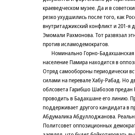
краеведческом музее. Да и в советск
резко ухудшились после того, как Рос
внутритаджикский конфликт и 201-я 
Эмомали Рахмонова. Тот развязал эт
против исламодемократов.
Номинально Горно-Бадахшанская АО
население Памира находится в оппози
Отряд самообороны периодически вс
силами на перевале Хабу-Рабад. Но д
облсовета Гарибшо Шабозов предан Р
проводить в Бадахшане его линию. 
поддерживает другого кандидата в п
Абдумалика Абдуллоджанова. Реальн
Политсовет оппозиционных демократи
заявлял, что будет бойкотировать вы