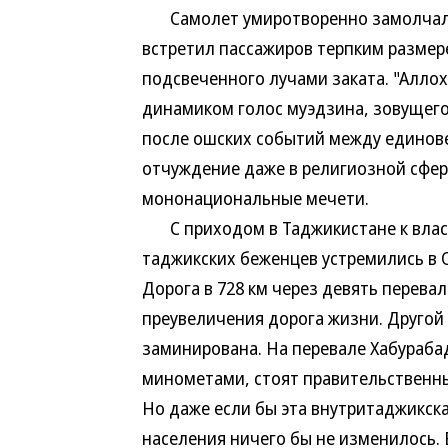
Самолет умиротворенно замолчал н
встретил пассажиров терпким размер
подсвеченного лучами заката. "Алло
динамиком голос муэдзина, зовущего 
после ошских событий между единове
отчуждение даже в религиозной сфе
мононациональные мечети.
С приходом в Таджикистане к власти
таджикских беженцев устремились в 
Дорога в 728 км через девять перева
преувеличения дорога жизни. Другой 
заминирована. На перевале Хабураба
минометами, стоят правительственны
Но даже если бы эта внутритаджикск
населения ничего бы не изменилось. 