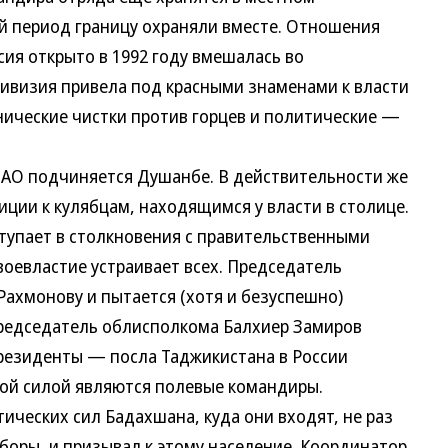
ий период границу охраняли вместе. Отношения
сия открыто в 1992 году вмешалась во
дивизия привела под красными знаменами к власти
нические чистки против горцев и политические —
 подчиняется Душанбе. В действительности же
ции к кулябцам, находящимся у власти в столице.
тупает в столкновения с правительственными
воевластие устраивает всех. Председатель
ахмонову и пытается (хотя и безуспешно)
Председатель облисполкома Балхиер Замиров
резиденты — посла Таджикистана в России
ой силой являются полевые командиры.
ческих сил Бадахшана, куда они входят, не раз
боры, и призывал к этому население. Координатор