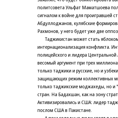
политсовета Ульфат Маматшоева пола
сигналом к войне для проигравшей с
Абдуллоджанов, кулябские формирова
Рахмонов, у него будет уже две оппоз
Таджикистан может стать яблоком 
интернационализация конфликта. Инт
полицейского и лидера Центральной 
весомый аргумент при трех миллионах
только таджики и русские, но и узбек
защищающих режим коллективных мир
только таджикские моджахеды, но и 
стран. На Бадахшан, как на зону стра
Активизировались и США: лидер тадж
послом США в Пакистане.