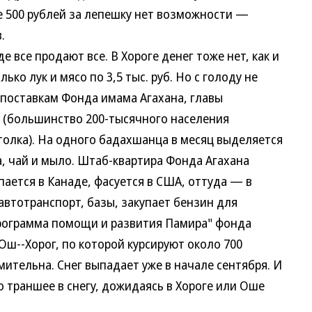
ре 500 рублей за лепешку нет возможности —
.
се продают все. В Хороге денег тоже нет, как и
ько лук и мясо по 3,5 тыс. руб. Но с голоду не
поставкам Фонда имама Агахана, главы
 (большинство 200-тысячного населения
олка). На одного бадахшанца в месяц выделяется
ла, чай и мыло. Штаб-квартира Фонда Агахана
ается в Канаде, фасуется в США, оттуда — в
автотранспорт, базы, закупает бензин для
Программа помощи и развития Памира" фонда
Ош--Хорог, по которой курсируют около 700
ительна. Снег выпадает уже в начале сентября. И
 траншее в снегу, дожидаясь в Хороге или Оше