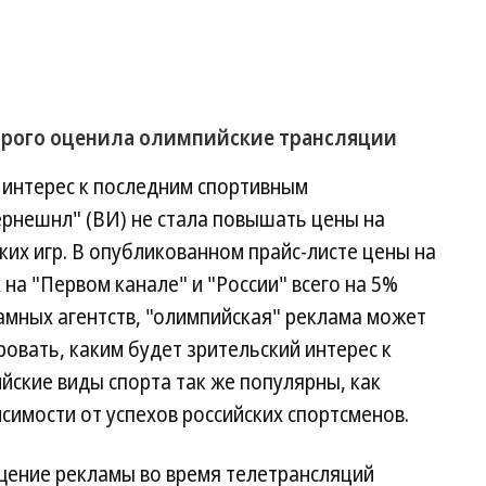
орого оценила олимпийские трансляции
 интерес к последним спортивным
ернешнл" (ВИ) не стала повышать цены на
их игр. В опубликованном прайс-листе цены на
на "Первом канале" и "России" всего на 5%
амных агентств, "олимпийская" реклама может
овать, каким будет зрительский интерес к
йские виды спорта так же популярны, как
исимости от успехов российских спортсменов.
щение рекламы во время телетрансляций