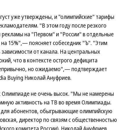
вгуст уже утверждены, и "олимпийские" тарифы
ламодателям. "В этом году после резкого
екламы на "Первом" и "России" в отдельные
на 15%",— поясняет собеседник "Ъ". "Этим
в зависимости от канала. На центральных
окий, что в контексте острого дефицита
непривычно, но ожидаемо",— подтверждает
ia Buying Николай Ануфриев.
к Олимпиаде не очень высок. "Мы не намерены
амную активность на ТВ во время Олимпиады.
и для абонентов, обыгрывающие олимпийскую
овская, директор по связям с общественностью
ского комитета России). Николай Ануфриев