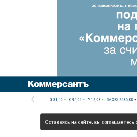
Коммерсантъ
$ 81,40
€ 94,05
¥ 12,08
IMOEX 2285,88
Предыдущая
страница
Оставаясь на сайте, вы соглашаетесь 