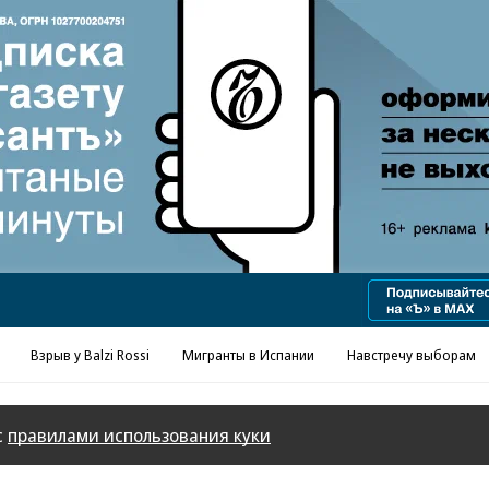
Реклама в «Ъ» www.kommersant.ru/ad
Взрыв у Balzi Rossi
Мигранты в Испании
Навстречу выборам
с
правилами использования куки