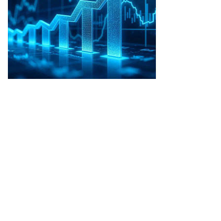
нзюк,
ммерсантъ