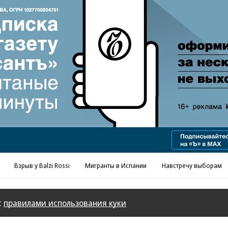
Реклама в «Ъ» www.kommersant.ru/ad
Взрыв у Balzi Rossi
Мигранты в Испании
Навстречу выборам
с
правилами использования куки