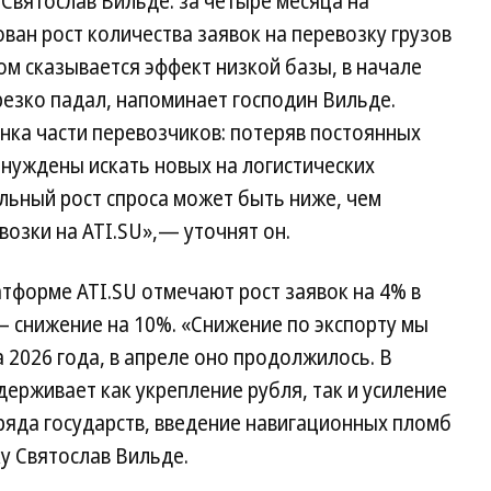
Святослав Вильде: за четыре месяца на
ван рост количества заявок на перевозку грузов
гом сказывается эффект низкой базы, в начале
резко падал, напоминает господин Вильде.
ынка части перевозчиков: потеряв постоянных
нуждены искать новых на логистических
льный рост спроса может быть ниже, чем
возки на ATI.SU»,— уточнят он.
тформе ATI.SU отмечают рост заявок на 4% в
— снижение на 10%. «Снижение по экспорту мы
 2026 года, в апреле оно продолжилось. В
рживает как укрепление рубля, так и усиление
ряда государств, введение навигационных пломб
ку Святослав Вильде.