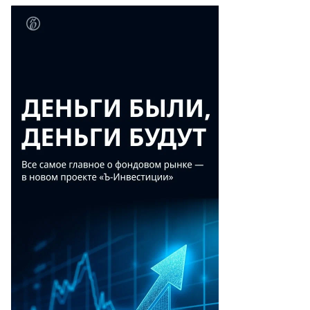
то:
ександр