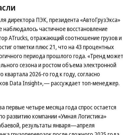
асли
еля директора ПЭК, президента «АвтоГрузЭкса»
е наблюдалось частичное восстановление
атор ATrucks, отражающий соотношение грузов и
стиг отметки плюс 21, что на 43 процентных
огичного периода прошлого года. «Тренд может
ельного сезона и ростом объема электронной
 квартала 2026-го год к году, согласно
ов Data Insight»,— рассуждает топ-менеджер.
за первые четыре месяца года спрос остается
по развитию компании «Умная Логистика»
Бабаевой, результаты января—апреля
нка грузоперевозок после сложного 2025 года.