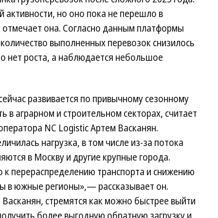
 активности, но оно пока не перешло в
— отмечает она. Согласно данным платформы
 количество выполненных перевозок снизилось
осто нет роста, а наблюдается небольшое
сейчас развивается по привычному сезонному
ь в аграрном и строительном секторах, считает
оператора NC Logistic Артем Васканян.
еличилась нагрузка, в том числе из-за потока
яются в Москву и другие крупные города.
о к перераспределению транспорта и снижению
ицы в южные регионы»,— рассказывает он.
 Васканян, стремятся как можно быстрее выйти
получить более выгодную обратную загрузку и