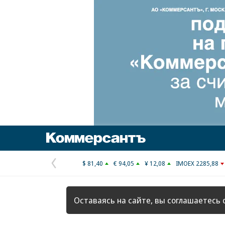
Коммерсантъ
$ 81,40
€ 94,05
¥ 12,08
IMOEX 2285,88
Предыдущая
страница
Оставаясь на сайте, вы соглашаетесь 