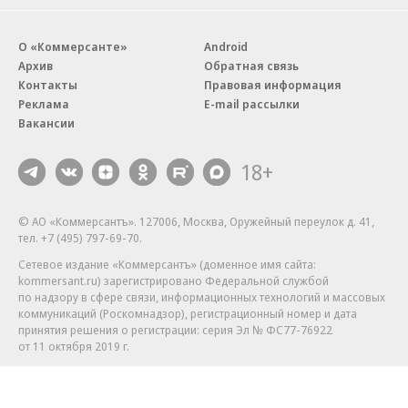
О «Коммерсанте»
Android
Архив
Обратная связь
Контакты
Правовая информация
Реклама
E-mail рассылки
Вакансии
18+
© АО «Коммерсантъ». 127006, Москва, Оружейный переулок д. 41,
тел. +7 (495) 797-69-70.
Сетевое издание «Коммерсантъ» (доменное имя сайта:
kommersant.ru) зарегистрировано Федеральной службой
по надзору в сфере связи, информационных технологий и массовых
коммуникаций (Роскомнадзор), регистрационный номер и дата
принятия решения о регистрации: серия
Эл № ФС77-76922
от 11 октября 2019 г.
Партнерские проекты/материалы, новости компаний, материалы
с пометкой «Промо» и «Официальное сообщение» опубликованы
на коммерческой основе.