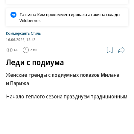
Татьяна Ким прокомментировала атаки на склады
Wildberries
Коммерсантъ Стиль
16.06.2026, 15:43
6K
2 мин.
Леди с подиума
Женские тренды с подиумных показов Милана
и Парижа
Начало теплого сезона празднуем традиционным
взглядом на главные тренды с Недель моды
в Париже и Милане сезона весна-лето 2026.
В этом году женственность подчеркивается
цветочными мотивами, прозрачными тканями