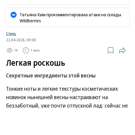
Татьяна Ким прокомментировала атаки на склады
Wildberries
Стиль
22.04.2026, 00:00
1K
1 мин.
Легкая роскошь
Секретные ингредиенты этой весны
Тонкие ноты и легкие текстуры косметических
новинок нынешней весны настраивают на
беззаботный, уже почти отпускной лад: сейчас не
принято носить популярный зимой тяжелый
терпкий уд, шлейфовые классические восточные
ароматы или плотные тональные кремы.