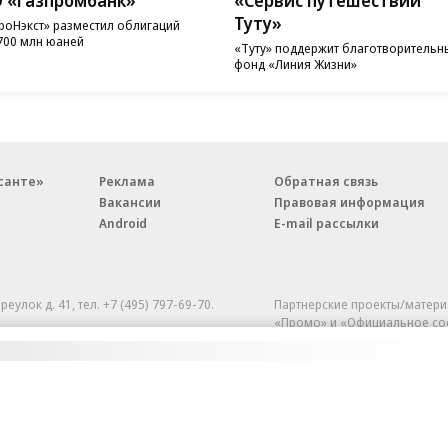
Туту»
роНэкст» разместил облигаций
700 млн юаней
«Туту» поддержит благотворительн
фонд «Линия Жизни»
санте»
Реклама
Обратная связь
Вакансии
Правовая информация
Android
E-mail рассылки
реулок д. 41,
тел. +7 (495) 797-69-70.
Партнерские проекты/матери
«Промо» и «Официальное со
а: kommersant.ru) зарегистрировано
нформационных технологий
На kommersant.ru применяют
ционный номер и дата принятия
1 октября 2019 г.