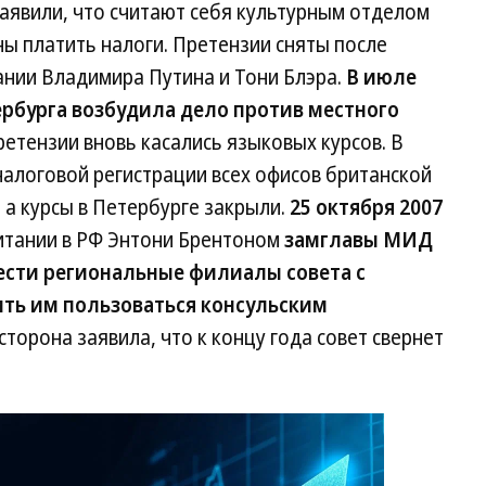
заявили, что считают себя культурным отделом
ы платить налоги. Претензии сняты после
ании Владимира Путина и Тони Блэра.
В июле
ербурга возбудила дело против местного
етензии вновь касались языковых курсов. В
налоговой регистрации всех офисов британской
 а курсы в Петербурге закрыли.
25 октября 2007
итании в РФ Энтони Брентоном
замглавы МИД
ести региональные филиалы совета с
ть им пользоваться консульским
сторона заявила, что к концу года совет свернет