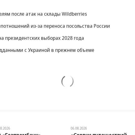
м после атак на склады Wildberries
потношений из-за переноса посольства России
на президентских выборах 2028 года
ведданными с Украиной в прежнем объеме
08.2026
06.08.2026
 «Газпромбанк»
«Сервис путешествий