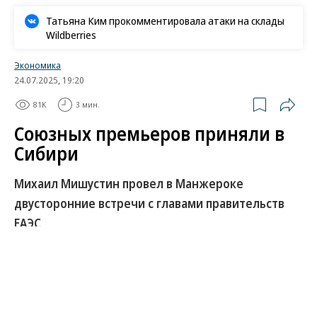
Татьяна Ким прокомментировала атаки на склады
Wildberries
Экономика
24.07.2025, 19:20
81K
3 мин.
Союзных премьеров приняли в
Сибири
Михаил Мишустин провел в Манжероке
двусторонние встречи с главами правительств
ЕАЭС
Премьер-министр Михаил Мишустин в четверг в
Манжероке провел ряд двусторонних встреч — с
главами правительств Армении, Белоруссии и
Казахстана. В отношениях с Ереваном Москву