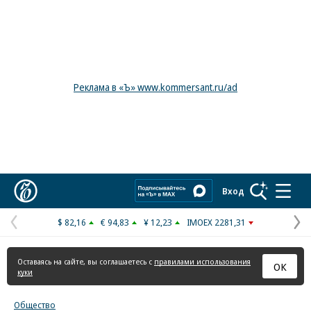
Реклама в «Ъ» www.kommersant.ru/ad
Коммерсантъ
Вход
$ 82,16
€ 94,83
¥ 12,23
IMOEX 2281,31
Предыдущая
С
страница
с
Оставаясь на сайте, вы соглашаетесь с
правилами использования
ОК
куки
Общество