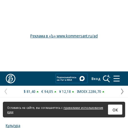
Реклама в «Ъ» www.kommersant.ru/ad
Коммерсантъ
Вход
$ 81,40
€ 94,05
¥ 12,18
IMOEX 2286,70
Предыдущая
С
страница
с
Оставаясь на сайте, вы соглашаетесь с
правилами использования
ОК
куки
Культура