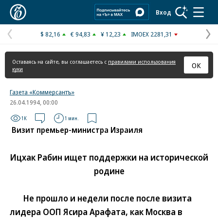
Коммерсантъ
Вход
$ 82,16
€ 94,83
¥ 12,23
IMOEX 2281,31
Предыдущая
С
страница
с
Оставаясь на сайте, вы соглашаетесь с
правилами использования
ОК
куки
Газета «Коммерсантъ»
26.04.1994, 00:00
1K
1 мин.
Визит премьер-министра Израиля
Ицхак Рабин ищет поддержки на исторической
родине
Не прошло и недели после после визита
лидера ООП Ясира Арафата, как Москва в