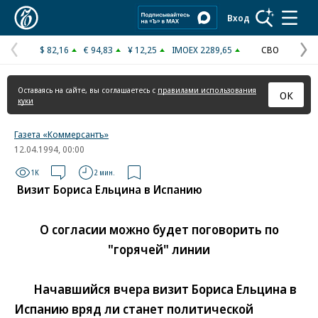
Коммерсантъ
Вход
$ 82,16
€ 94,83
¥ 12,25
IMOEX 2289,65
СВО
Предыдущая
С
страница
с
Оставаясь на сайте, вы соглашаетесь с
правилами использования
ОК
куки
Газета «Коммерсантъ»
12.04.1994, 00:00
1K
2 мин.
Визит Бориса Ельцина в Испанию
О согласии можно будет поговорить по
"горячей" линии
Начавшийся вчера визит Бориса Ельцина в
Испанию вряд ли станет политической