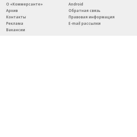
О «Коммерсанте»
Android
Архив
Обратная связь
Контакты
Правовая информация
Реклама
E-mail рассылки
Вакансии
18+
© АО «Коммерсантъ». 127006, Москва, Оружейный переулок д. 41,
тел. +7 (495) 797-69-70.
Сетевое издание «Коммерсантъ» (доменное имя сайта:
kommersant.ru) зарегистрировано Федеральной службой
по надзору в сфере связи, информационных технологий и массовых
коммуникаций (Роскомнадзор), регистрационный номер и дата
принятия решения о регистрации: серия
Эл № ФС77-76922
от 11 октября 2019 г.
Партнерские проекты/материалы, новости компаний, материалы
с пометкой «Промо» и «Официальное сообщение» опубликованы
на коммерческой основе.
На kommersant.ru применяются рекомендательные технологии.