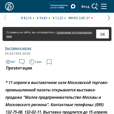
Коммерсантъ
Вход
$ 82,16
€ 94,83
¥ 12,23
IMOEX 2281,31
Предыдущая
С
страница
с
Оставаясь на сайте, вы соглашаетесь с
правилами использования
ОК
куки
Выставки и музеи
09.04.1994, 00:00
947
1 мин.
Презентации
* 11 апреля в выставочном зале Московской торгово-
промышленной палаты открывается выставка-
продажа "Малое предпринимательство Москвы и
Московского региона". Контактные телефоны: (095)
132-75-08, 132-02-11. Выставка продлится до 15 апреля.