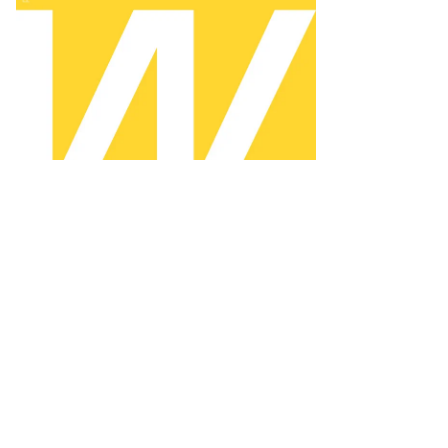
раины
адимир
ленский,
езидент
ранции
мманюэль
акрон
бранный
езидент
ША
нальд
амп
то:
rah
yssonnier,
uters