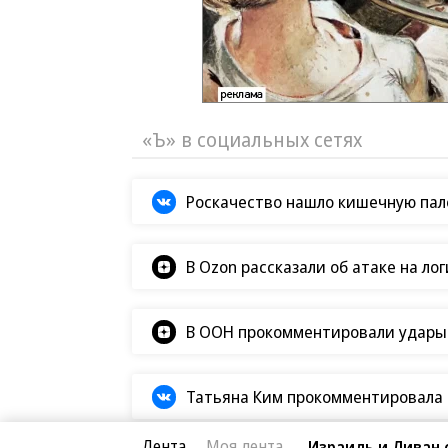
«Ъ» в социальных сетях
Роскачество нашло кишечную пало
В Ozon рассказали об атаке на ло
В ООН прокомментировали удары В
Татьяна Ким прокомментировала а
Лента
Моя лента
Израиль и Ливан 