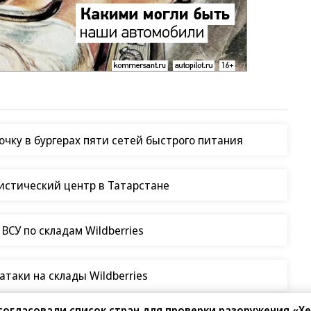
чку в бургерах пяти сетей быстрого питания
гистический центр в Татарстане
СУ по складам Wildberries
таки на склады Wildberries
согласовали список стран для проверки разоружения «Х