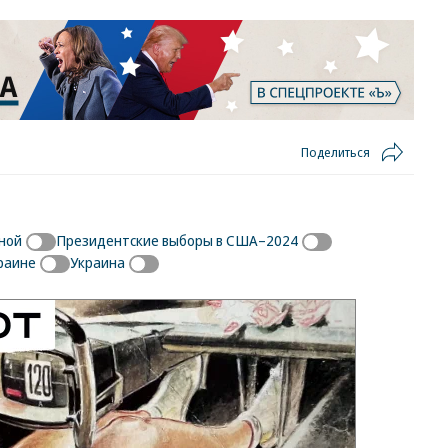
Поделиться
ной
Президентские выборы в США–2024
раине
Украина