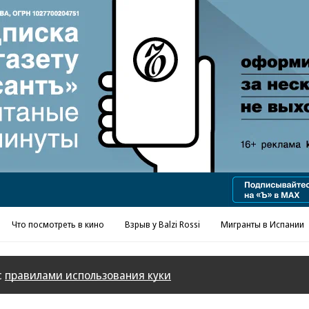
Реклама в «Ъ» www.kommersant.ru/ad
Что посмотреть в кино
Взрыв у Balzi Rossi
Мигранты в Испании
с
правилами использования куки