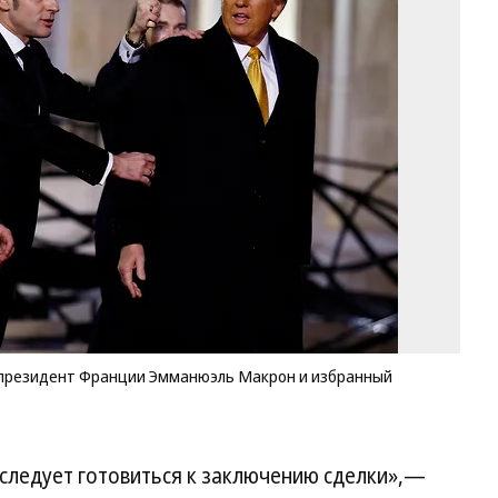
Ук
Вл
Зе
пр
Ф
Э
М
и
из
пр
С
До
Тр
Фо
Sa
Me
Re
 президент Франции Эмманюэль Макрон и избранный
 следует готовиться к заключению сделки»,—