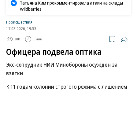
Татьяна Ким прокомментировала атаки на склады
Wildberries
Происшествия
17.03.2026, 19:53
20K
3 мин.
Офицера подвела оптика
Экс-сотрудник НИИ Минобороны осужден за
взятки
К 11 годам колонии строгого режима с лишением
наград и звания подполковника военный суд в
Москве приговорил бывшего начальника отдела
ФГБУ «3-й ЦНИИ» Минобороны России Евгения
Лайко. Его признали виновным в получении
миллионных взяток от руководителя