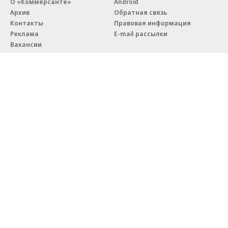
О «Коммерсанте»
Android
Архив
Обратная связь
Контакты
Правовая информация
Реклама
E-mail рассылки
Вакансии
18+
© АО «Коммерсантъ». 127006, Москва, Оружейный переулок д. 41,
тел. +7 (495) 797-69-70.
Сетевое издание «Коммерсантъ» (доменное имя сайта:
kommersant.ru) зарегистрировано Федеральной службой
по надзору в сфере связи, информационных технологий и массовых
коммуникаций (Роскомнадзор), регистрационный номер и дата
принятия решения о регистрации: серия
Эл № ФС77-76922
от 11 октября 2019 г.
Партнерские проекты/материалы, новости компаний, материалы
с пометкой «Промо» и «Официальное сообщение» опубликованы
на коммерческой основе.
На kommersant.ru применяются рекомендательные технологии.
Подробнее