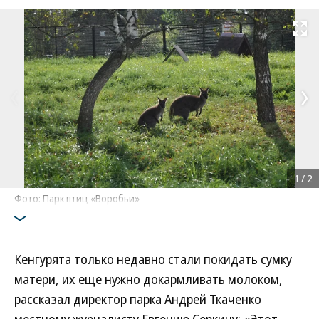
Развернуть на
1
/
2
Фото: Парк птиц «Воробьи»
Кенгурята только недавно стали покидать сумку
матери, их еще нужно докармливать молоком,
рассказал директор парка Андрей Ткаченко